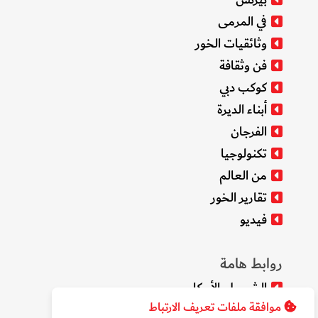
في المرمى
وثائقيات الخور
فن وثقافة
كوكب دبي
أبناء الديرة
الفرجان
تكنولوجيا
من العالم
تقارير الخور
فيديو
روابط هامة
الشروط والأحكام
موافقة ملفات تعريف الارتباط
سياسة الخصوصية