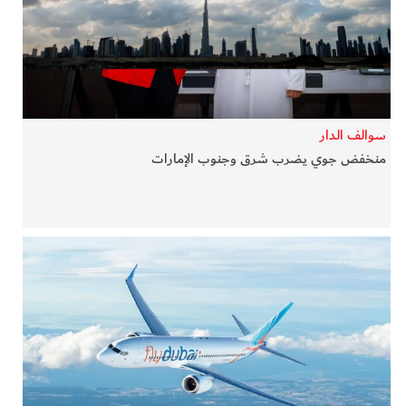
في المرمى
وثائقيات الخور
فن وثقافة
سوالف الدار
منخفض جوي يضرب شرق وجنوب الإمارات
كوكب دبي
تقارير الخور
فيديو
كل الأقسام
أبناء الديرة