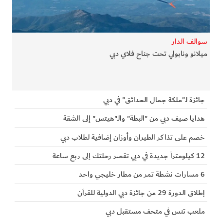
الفرجان
تكنولوجيا
سوالف الدار
ميلانو ونابولي تحت جناح فلاي دبي
من العالم
الأكثر قراءة
جائزة لـ"ملكة جمال الحدائق" في دبي
هدايا صيف دبي من "البطة" والـ"هيتس" إلى الشقة
خصم على تذاكر الطيران وأوزان إضافية لطلاب دبي
12 كيلومتراً جديدة في دبي تقصر رحلتك إلى ربع ساعة
6 مسارات نشطة تمر من مطار خليجي واحد
إطلاق الدورة 29 من جائزة دبي الدولية للقرآن
ملعب تنس في متحف مستقبل دبي