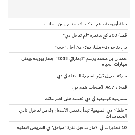
دولة أوروبية تمنع الذكاء الاصطناعي عن الطلاب
قصة 200 كغ مخدرة "لم تدخل دبي"
دبي تتاجر بـ41 مليار دولار من أجل "حجر"
حمدان بن محمد يرسم "الإماراتي 2033": يعتز بهويته ويتقن
مهارات الحياة
شركة بترول تروّج لشجرة الشعلة في دبي
قفزة بـ 97% لأصحاب همم دبي
مسرحية كوميدية في دبي تعتمد على اقتراحاتك
"خلطة" دبي الصيفية تبدأ بخفض الأسعار وفرص لدخول نادي
المليونيرات
10 تحذيرات في الإمارات قبل نقرة "موافق" في العروض البنكية