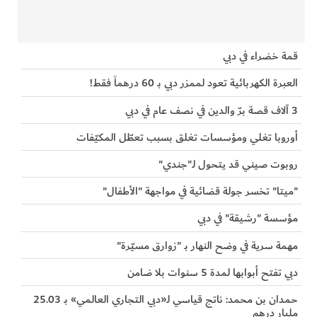
قمة خضراء في دبي
العبرة الكهربائية تعود لممزر دبي بـ 60 درهماً فقط!
3 آلاف قصة برّ والدين في نصف عام في دبي
أوروبا تغلي ومؤسسات تغلق بسبب تعطّل المكيّفات
روبوت صيني قد يتحول لـ"جندي"
"ميتا" تخسر جولة قضائية في مواجهة "الأطفال"
مؤسسة "رشيقة" في دبي
مهمة سرية في وضح النهار بـ "زوارق مسيّرة"
دبي تفتح أبوابها لمدة 5 سنوات بلا ضامن
حمدان بن محمد: ناتج قياسي لـ«دبي التجاري العالمي» بـ 25.03
مليار درهم