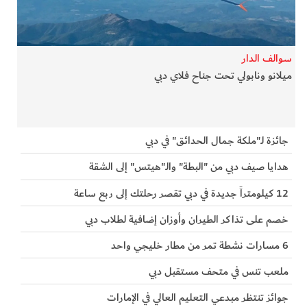
الفرجان
تكنولوجيا
سوالف الدار
ميلانو ونابولي تحت جناح فلاي دبي
من العالم
الأكثر قراءة
جائزة لـ"ملكة جمال الحدائق" في دبي
هدايا صيف دبي من "البطة" والـ"هيتس" إلى الشقة
12 كيلومتراً جديدة في دبي تقصر رحلتك إلى ربع ساعة
خصم على تذاكر الطيران وأوزان إضافية لطلاب دبي
6 مسارات نشطة تمر من مطار خليجي واحد
ملعب تنس في متحف مستقبل دبي
جوائز تنتظر مبدعي التعليم العالي في الإمارات