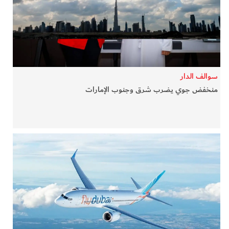
في المرمى
وثائقيات الخور
فن وثقافة
سوالف الدار
منخفض جوي يضرب شرق وجنوب الإمارات
كوكب دبي
تقارير الخور
فيديو
كل الأقسام
أبناء الديرة