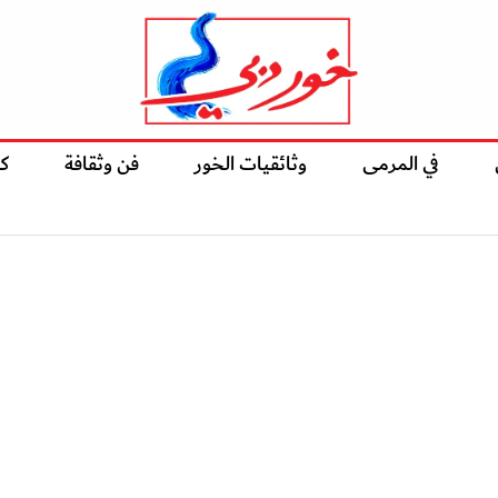
في المرمى
وثائقيات الخور
فن وثقافة
ك