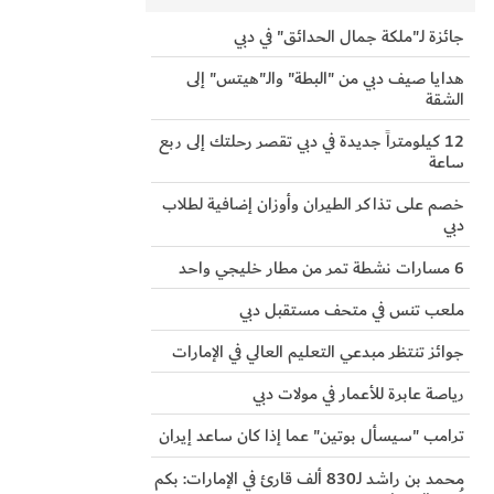
جائزة لـ"ملكة جمال الحدائق" في دبي
هدايا صيف دبي من "البطة" والـ"هيتس" إلى
الشقة
12 كيلومتراً جديدة في دبي تقصر رحلتك إلى ربع
ساعة
خصم على تذاكر الطيران وأوزان إضافية لطلاب
دبي
6 مسارات نشطة تمر من مطار خليجي واحد
ملعب تنس في متحف مستقبل دبي
جوائز تنتظر مبدعي التعليم العالي في الإمارات
رياصة عابرة للأعمار في مولات دبي
ترامب "سيسأل بوتين" عما إذا كان ساعد إيران
محمد بن راشد لـ830 ألف قارئ في الإمارات: بكم