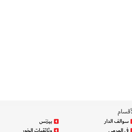
أقسام
سوالف الدار
بيزنس
في المرمى
وثائقيات الخور