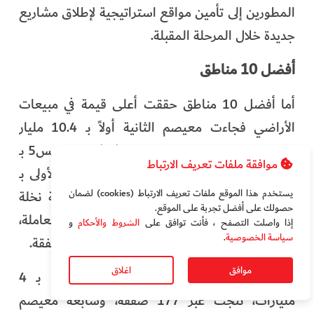
المطورين إلى تأمين مواقع استراتيجية لإطلاق مشاريع
جديدة خلال المرحلة المقبلة.
أفضل 10 مناطق
أما أفضل 10 مناطق حققت أعلى قيمة في مبيعات
الأراضي فجاءت معيصم الثانية أولاً بـ 10.4 مليار
درهم، تمثلت عبر 544 صفقة بيع، ثم ثانية اليلايس5 بـ
موافقة ملفات تعريف الارتباط
7.14 مليار، جراء 907 صفقات، وثالثة الروية الأولى بـ
يستخدم هذا الموقع ملفات تعريف الارتباط (cookies) لضمان
6.3 مليار، نتجت عن 3 صفقات كبرى، ورابعة نخلة
حصولك على أفضل تجربة على الموقع‏.
جبل علي بـ 5.7 مليار، نتجت عن 140 معاملة،
إذا واصلت التصفح ، فأنت توافق على
الشروط والأحكام
و
سياسة الخصوصية
.
وخامسة أم سقيم الأولى بـ 4.6 مليار، جراء 30 صفقة.
موافق
اغلاق
ثم حلت اليلايس1 سادسة أفضل المناطق بـ 4
مليارات، نتجت عبر 177 صفقة، وسابعة معيصم