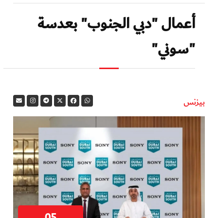
أعمال "دبي الجنوب" بعدسة
"سوني"
بيزنس
05