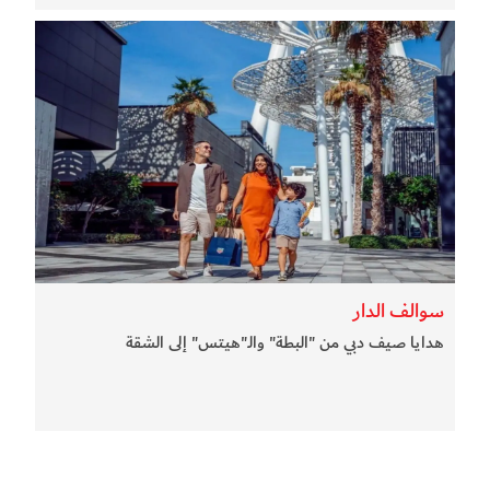
سوالف الدار
هدايا صيف دبي من "البطة" والـ"هيتس" إلى الشقة