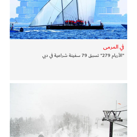
في المرمى
"الأريام 279" تسبق 79 سفينة شراعية في دبي