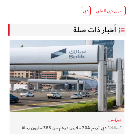
سوق دبي المالي
دبي
أخبار ذات صلة
بيزنس
"سالك" دبي تربح 704 ملايين درهم من 383 مليون رحلة