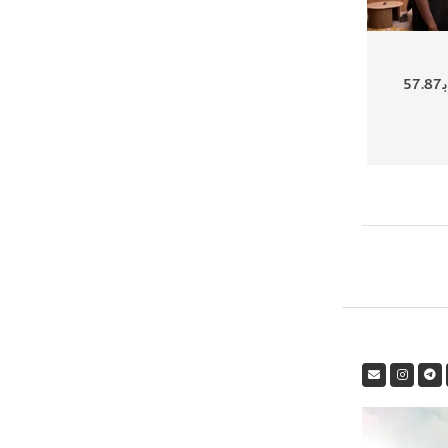
إماراتية تقطع 400 متر بـ57.87