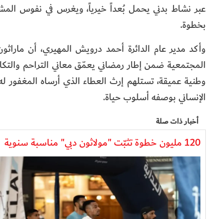
عبر نشاط بدني يحمل بُعداً خيرياً، ويغرس في نفوس المشا
بخطوة.
وأكد مدير عام الدائرة أحمد درويش المهيري، أن ماراثو
المجتمعية ضمن إطار رمضاني يعمّق معاني التراحم والتكافل
وطنية عميقة، تستلهم إرث العطاء الذي أرساه المغفور له
الإنساني بوصفه أسلوب حياة.
أخبار ذات صلة
120 مليون خطوة تثبّت "مولاثون دبي" مناسبة سنوية