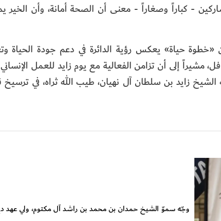
ركين - كباراً وصغاراً - معنى أن الصحة أمانة، وأن الخير يم
ن «خطوة حياة» يعكس رؤية الدائرة في دعم جودة الحياة وت
، مشيراً إلى أن تزامن الفعالية مع يوم زايد للعمل الإنساني 
 الشيخ زايد بن سلطان آل نهيان، طيب الله ثراه، في ترسيخ 
وجّه سموّ الشيخ حمدان بن محمد بن راشد آل مكتوم، ولي عهد دبي