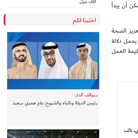
آلاف ميل
كن أن يبدأ
اخترنا لكم
عزيز الصحة
يحمل دلالة
قيمة العمل
سوالف الدار
رئيس الدولة ونائباه والشيوخ: عام هجري سعيد
، نائب