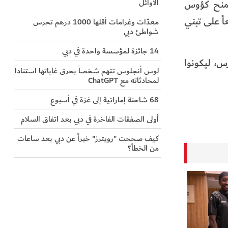
الأوائل
ُمنح كؤوس
اً على تبني
معدّات وغرامات أقلها 1000 درهم تحرس
شواطئ دبي
14 جائزة لمؤسسة واحدة في دبي
من مختلف الأعمار والفئات إلى التسجيل والمشاركة في ماراثون «خطوة حياة» يوم 7 مارس، ليكونوا
لوس أنجلوس تتهم شخصاً بحرق غاباتها استناداً
لمحادثاته مع ChatGPT
68 شاحنة إماراتية إلى غزة في أسبوع
أولى الصفقات الفاخرة في دبي بعد اتفاق السلام
كيف صححت "رويترز" خبراً عن دبي بعد ساعات
من الخطأ؟