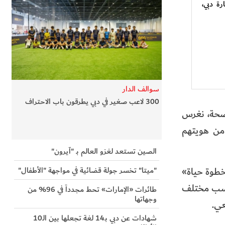
ة دبي،
سوالف الدار
300 لاعب صغير في دبي يطرقون باب الاحتراف
لصحة، نغرس
 من هويتهم
الصين تستعد لغزو العالم بـ "آيرون"
"ميتا" تخسر جولة قضائية في مواجهة "الأطفال"
خطوة حياة»
ناسب مختلف
طائرات «الإمارات» تحط مجدداً في 96% من
وجهاتها
عي.
شهادات عن دبي بـ14 لغة تجعلها بين الـ10