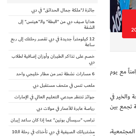
جائزة لـ"ملكة جمال الحدائق" في دبي
هدايا صيف دبي من "البطة" والـ"هيتس" إلى
الشقة
12 كيلومتراً جديدة في دبي تقصر رحلتك إلى ربع
ساعة
خصم على تذاكر الطيران وأوزان إضافية لطلاب
دبي
لاة التراويح، تزامناً مع يوم
6 مسارات نشطة تمر من مطار خليجي واحد
ملعب تنس في متحف مستقبل دبي
ة والخير في
جوائز تنتظر مبدعي التعليم العالي في الإمارات
ة تجمع بين
رياصة عابرة للأعمار في مولات دبي
ترامب "سيسأل بوتين" عما إذا كان ساعد إيران
المجتمعية،
مشترياتك الصيفية في دبي تأخذك في رحلة الـ10