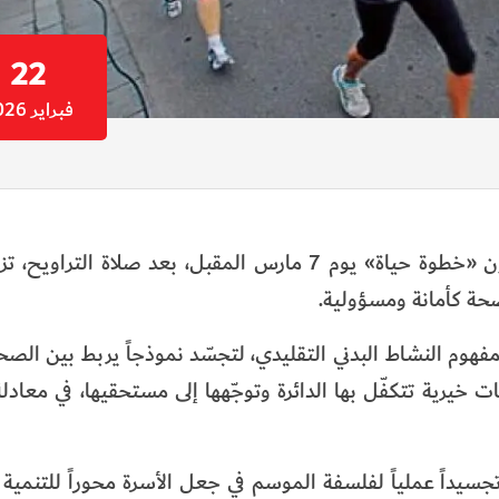
22
فبراير 2026
تنظم دائرة الشؤون الإسلامية والعمل الخيري بدبي ماراثون «خطوة حياة» يوم 7 مارس المقبل، بعد ص
صحة كأمانة ومسؤولية.
 مفهوم النشاط البدني التقليدي، لتجسّد نموذجاً يربط بين الصح
 خيرية تتكفّل بها الدائرة وتوجّهها إلى مستحقيها، في معادل
يداً عملياً لفلسفة الموسم في جعل الأسرة محوراً للتنمية 