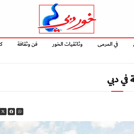
في المرمى
وثائقيات الخور
فن وثقافة
ك
في دبي