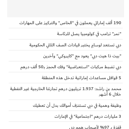
190 ألف إماراتي يعملون في "الخاص" والتركيز على المهارات
"نمر" ترامب في كولومبيا يصل للرئاسة
دبي تستعد لوسامٍ يختبر قيادات الصف الثاني الحكومية
"بيت ذا هيت دبي" يعود مع "كايروكي" وآخرين
دبي تضبط مركبات "استعراضية" وفك الحجز بـ50 ألف درهم
5 قوافل مساعدات إماراتية تدخل هذه المنطقة
محمد بن راشد: 1.937 تريليون درهم تجارتنا الخارجية غير النفطية
خلال 6 أشهر
وظيفة وهمية في دبي تستنزف أموالك بدل أن تعطيك
3 مليارات درهم "اجتماعية" في الإمارات
قفزة بـ 97% لأصحاب همم دبي