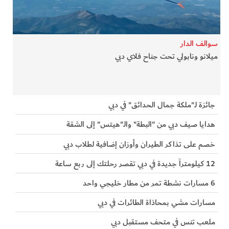
الفرجان
تكنولوجيا
سوالف الدار
ميلانو ونابولي تحت جناح فلاي دبي
من العالم
الأكثر قراءة
جائزة لـ"ملكة جمال الحدائق" في دبي
هدايا صيف دبي من "البطة" والـ"هيتس" إلى الشقة
خصم على تذاكر الطيران وأوزان إضافية لطلاب دبي
12 كيلومتراً جديدة في دبي تقصر رحلتك إلى ربع ساعة
6 مسارات نشطة تمر من مطار خليجي واحد
مسارات مشي بمحاذاة الطائرات في دبي
ملعب تنس في متحف مستقبل دبي