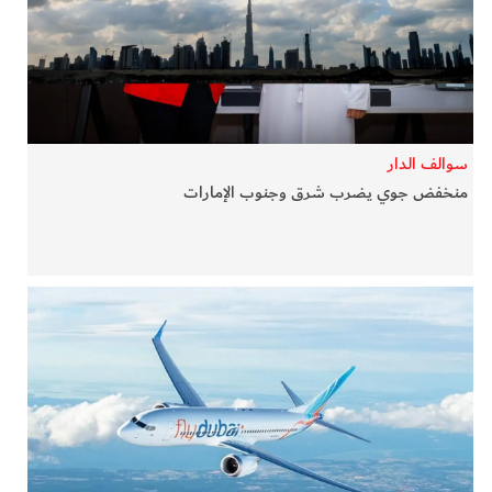
في المرمى
وثائقيات الخور
فن وثقافة
سوالف الدار
منخفض جوي يضرب شرق وجنوب الإمارات
كوكب دبي
تقارير الخور
فيديو
كل الأقسام
أبناء الديرة