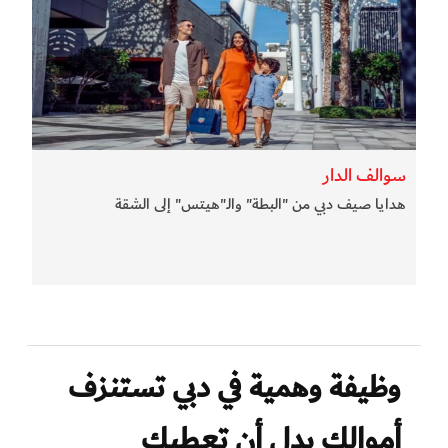
سوالف الدار
هدايا صيف دبي من "البطة" والـ"هيتس" إلى الشقة
وظيفة وهمية في دبي تستنزف
أموالك بدل أن تعطيك