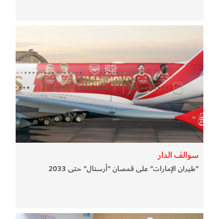
سوالف الدار
"طيران الإمارات" على قمصان "أرسنال" حتى 2033