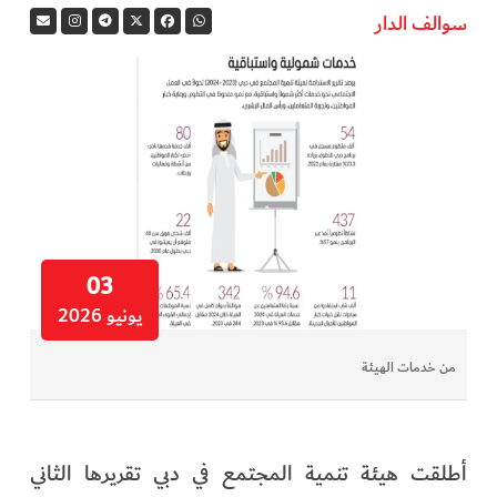
سوالف الدار
في المرمى
وثائقيات الخور
فن وثقافة
كوكب دبي
تقارير الخور
03
يونيو 2026
فيديو
من خدمات الهيئة
كل الأقسام
أبناء الديرة
أطلقت هيئة تنمية المجتمع في دبي تقريرها الثاني