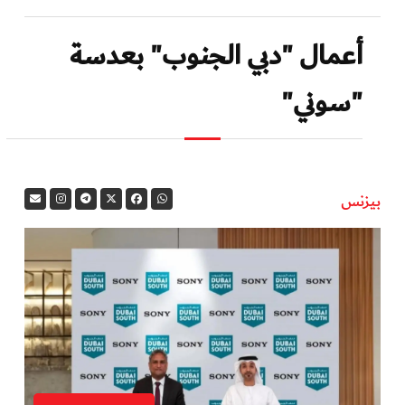
أعمال "دبي الجنوب" بعدسة
"سوني"
بيزنس