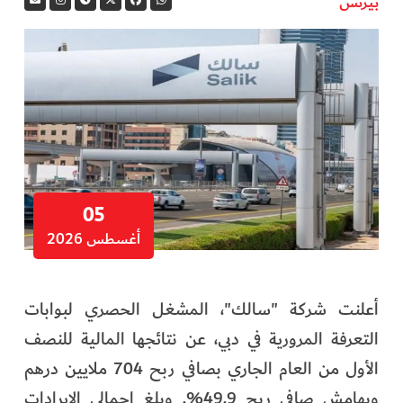
بيزنس
05
أغسطس 2026
أعلنت شركة "سالك"، المشغل الحصري لبوابات
التعرفة المرورية في دبي، عن نتائجها المالية للنصف
الأول من العام الجاري بصافي ربح 704 ملايين درهم
وبهامش صافي ربح 49.9%. وبلغ إجمالي الإيرادات