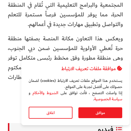
المجتمعية والبرامج التعليمية التي تُقام في المنطقة
الحرة، مما يوفر للمؤسسين فرصاً مستمرة للتعلم
والتواصل وتطبيق مهارات جديدة في أعمالهم.
ويعكس هذا التعاون مكانة المنصة بصفتها منطقة
حرة تُعطي الأولوية للمؤسسين ضمن دبي الجنوب،
وهي منطقة مطورة وفق مخطط رئيسي متكامل توفر
منظومة أعمال متكاملة تتمحور حول مطار آل مكتوم
موافقة ملفات تعريف الارتباط
الدولي وترتبط به، إلى جانب ميناء جبل علي وقطارات
يستخدم هذا الموقع ملفات تعريف الارتباط (cookies) لضمان
الاتحاد وشبكات الطرق الرئيسية في المنطقة.
حصولك على أفضل تجربة على الموقع‏.
إذا واصلت التصفح ، فأنت توافق على
الشروط والأحكام
و
سياسة الخصوصية
.
دبي
سوني
موافق
اغلاق
فيديو