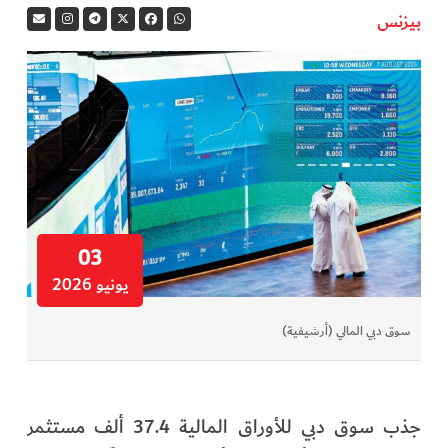
بيزنس
في المرمى
وثائقيات الخور
فن وثقافة
كوكب دبي
تقارير الخور
03
يونيو 2026
فيديو
سوق دبي المالي (أرشيفية)
كل الأقسام
أبناء الديرة
جذب سوق دبي للأوراق المالية 37.4 ألف مستثمر