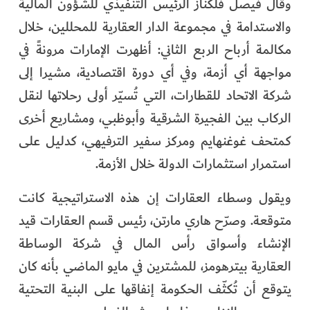
وقال فيصل فلكناز الرئيس التنفيذي للشؤون المالية
والاستدامة في مجموعة الدار العقارية للمحللين، خلال
مكالمة أرباح الربع الثاني: أظهرت الإمارات مرونةً في
مواجهة أي أزمة، وفي أي دورة اقتصادية، مشيرا إلى
شركة الاتحاد للقطارات، التي تُسيّر أولى رحلاتها لنقل
الركاب بين الفجيرة الشرقية وأبوظبي، ومشاريع أخرى
كمتحف غوغنهايم ومركز سفير الترفيهي، كدليل على
استمرار استثمارات الدولة خلال الأزمة.
ويقول وسطاء العقارات إن هذه الاستراتيجية كانت
متوقعة. وصرّح هاري مارتن، رئيس قسم العقارات قيد
الإنشاء وأسواق رأس المال في شركة الوساطة
العقارية بيترهومز، للمشترين في مايو الماضي بأنه كان
يتوقع أن تُكثّف الحكومة إنفاقها على البنية التحتية