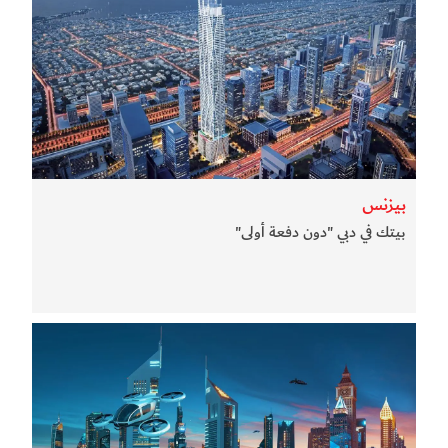
بيزنس
بيتك في دبي "دون دفعة أولى"