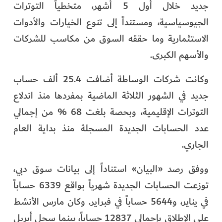
جديد خلال أول 5 أشهر، متخطياً التوترات
الفرجان
الجيوسياسية، ومستنداً إلى تنوع الخيارات والأدوات
تكنولوجيا
الاستثمارية وما حققه السوق من مكاسب للشركات
والأسهم الكبرى.
من العالم
وكانت شركات الوساطة أضافت 25.4 ألف حساب
الأكثر قراءة
جديد في الشهور الثلاثة الماضية بمفردها منذ اندلاع
التوترات الإقليمية، وبحصة بلغت 68 % من إجمالي
عدد الحسابات الجديدة المسجلة منذ بداية العام
الجاري.
ووفق رصد «البيان» استناداً إلى بيانات سوق دبي،
توزعت الحسابات الجديدة شهرياً بواقع 6339 حساباً
في يناير، و5644 حساباً في فبراير. وكان مارس الأنشط
على الإطلاق بإجمالي 12837 حساباً، بينما سجل أبريل