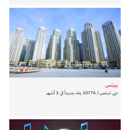
بيزنس
دبي ترخص لـ 10776 بناء جديداً في 3 أشهر