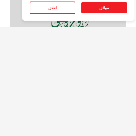
موافق
اغلاق
سوالف الدار
بالفيديو.. قصائد وطنية في عيد الاتحاد ال54