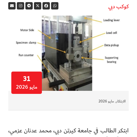
كوكب دبي
في المرمى
وثائقيات الخور
فن وثقافة
كوكب دبي
تقارير الخور
31
مايو 2026
فيديو
الابتكار. مايو 2026
كل الأقسام
أبناء الديرة
ابتكر الطالب في جامعة كيرتن دبي، محمد عدنان عزمي،