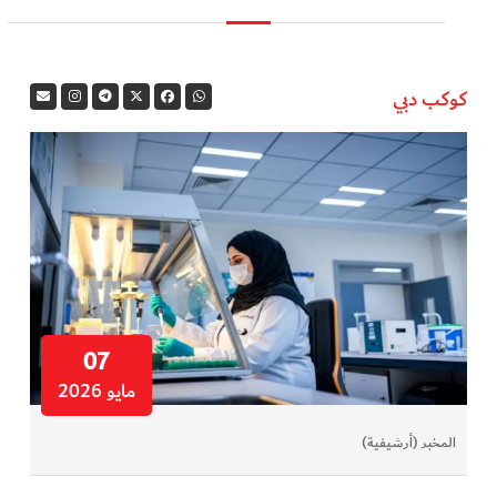
كوكب دبي
07
مايو 2026
المخبر (أرشيفية)