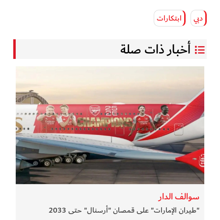
دبي
ابتكارات
أخبار ذات صلة
سوالف الدار
"طيران الإمارات" على قمصان "أرسنال" حتى 2033