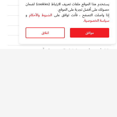
قمران قادمان لتعزيز درع الاتصال الآمن في الإمارات
يستخدم هذا الموقع ملفات تعريف الارتباط (cookies) لضمان
حصولك على أفضل تجربة على الموقع‏.
دبي تقترب من "60 يوم" تخفيضات وترفيه حصري
إذا واصلت التصفح ، فأنت توافق على
الشروط والأحكام
و
ماذا يحدث في مترو دبي بين منتصف الليل والفجر؟
سياسة الخصوصية
.
مسح رقمي "سري" لـ 16 ألف منشأة اقتصادية في دبي
موافق
اغلاق
مراهق يسحب دعواه ضد «ميتا» قبل المحاكمة
دليل في دبي "يُنضج" شركتك الصغيرة رقمياً