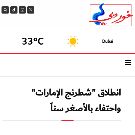
33°C
Dubai
الرئيسيــة
انطلاق "شطرنج الإمارات"
أحدث الأخبار
واحتفاء بالأصغر سناَ
سوالف الدار
بيزنس