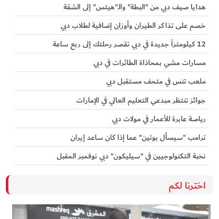
هدايا صيف دبي من "البطة" والـ"هيتس" إلى الشقة
خصم على تذاكر الطيران وأوزان إضافية لطلاب دبي
12 كيلومتراً جديدة في دبي تقصر رحلتك إلى ربع ساعة
مسارات مشي بمحاذاة الطائرات في دبي
ملعب تنس في متحف مستقبل دبي
جوائز تنتظر مبدعي التعليم العالي في الإمارات
رياصة عابرة للأعمار في مولات دبي
ترامب "سيسأل بوتين" عما إذا كان ساعد إيران
نخبة التكنولوجيين في "سيليكون" دبي نوفمبر المقبل
اخترنا لكم