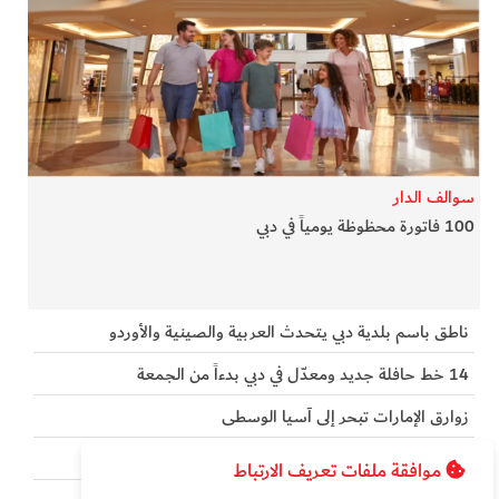
سوالف الدار
100 فاتورة محظوظة يومياً في دبي
ناطق باسم بلدية دبي يتحدث العربية والصينية والأوردو
14 خط حافلة جديد ومعدّل في دبي بدءاً من الجمعة
زوارق الإمارات تبحر إلى آسيا الوسطى
لماذا رفض ChatGPT تقليد أجاثا كريستي؟
موافقة ملفات تعريف الارتباط