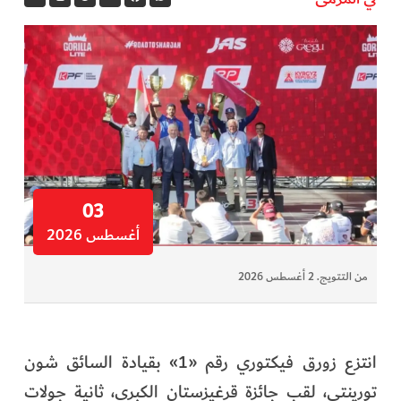
03
أغسطس 2026
من التتويج. 2 أغسطس 2026
انتزع زورق فيكتوري رقم «1» بقيادة السائق شون
تورينتي، لقب جائزة قرغيزستان الكبرى، ثانية جولات