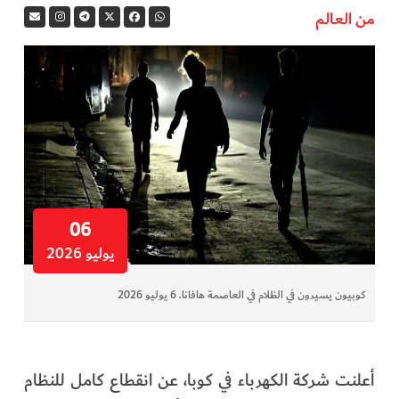
من العالم
في المرمى
وثائقيات الخور
فن وثقافة
كوكب دبي
تقارير الخور
06
يوليو 2026
فيديو
كوبيون يسيرون في الظلام في العاصمة هافانا. 6 يوليو 2026
كل الأقسام
أبناء الديرة
أعلنت شركة الكهرباء في كوبا، عن انقطاع كامل للنظام