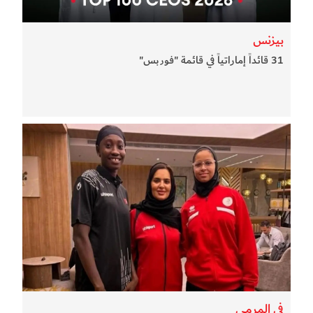
بيزنس
31 قائداً إماراتياً في قائمة "فوربس"
في المرمى