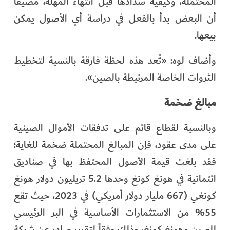
المحتملة، وكيفية سدادها قبل انتهاء المهلة، مضيفاً
أن البعض بدأ بالفعل في دراسة أي الأصول يمكن
بيعها.
وأضاف لوه: «تُعد هذه لحظة فارقة بالنسبة لتخطيط
الثروات الخاصة المرتبطة بالصين».
مبالغ ضخمة
وبالنسبة لقطاع قائم على تدفقات الأموال الصينية
على مدى عقود، فإن المبالغ المحتملة ضخمة للغاية؛
فقد بلغت قيمة الأصول المحتفظ بها في صناديق
ائتمانية في هونغ كونغ وحدها 5.2 تريليون دولار هونغ
كونغي (667 مليار دولار أمريكي) في 2023، حيث تقع
55% من الاستثمارات الأساسية في البر الرئيسي
للصين وهونغ كونغ، وذلك وفقاً لتقرير صادر عن شركة