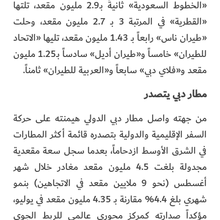
«الخطوط السعودية» ثانيةً بـ2.9 مليون مقعد، تلتها
«القطرية» في المرتبة 3 بـ 2.7 مليون مقعد، وحلت
«طيران ناس» رابعاً بـ 1.43 مليون مقعد، تليها «الاتحاد
للطيران» خامساً و«طيران أديل» سادساً بـ1.25 مليون
مقعد و«فلاي دبي» سابعاً و«العربية للطيران» ثامناً.
مطار دبي يتصدر
من جهته واصل مطار دبي الدولي هيمنته على حركة
السفر الإقليمية والدولية بتصدره قائمة أكثر المطارات
في الشرق الأوسط ازدحاماً، بعدما سجل سعة مقعدية
مجدولة بلغت 4.5 مليون مقعد مغادر خلال شهر
أغسطس (نحو 9 ملايين مقعد في الاتجاهين) بنمو
شهري بلغ 4.4% مقارنة بـ 4.35 مليون مقعد في يوليو،
مؤكداً صدارته كمركز محوري عالمي للربط الجوي