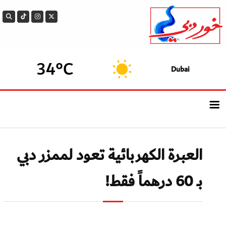
34°C
Dubai
الرئيسيــة
العبرة الكهربائية تعود لممزر دبي
أحدث الأخبار
بـ 60 درهماً فقط!
سوالف الدار
بيزنس