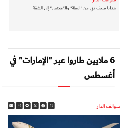
هدايا صيف دبي من "البطة" والـ"هيتس" إلى الشقة
6 ملايين طاروا عبر "الإمارات" في
أغسطس
سوالف الدار