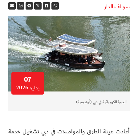
سوالف الدار
في المرمى
وثائقيات الخور
فن وثقافة
كوكب دبي
تقارير الخور
07
يوليو 2026
فيديو
العبرة الكهربائية في دبي (أرشيفية)
كل الأقسام
أبناء الديرة
أعادت هيئة الطرق والمواصلات في دبي تشغيل خدمة