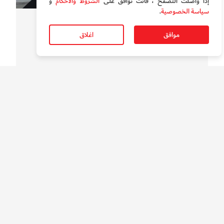
إذا واصلت التصفح ، فأنت توافق على
الشروط والأحكام
و
سياسة الخصوصية
.
سوالف الدار
خصم 20% على 60 رحلة سنوياً لأصحاب الهمم في دبي
موافق
اغلاق
الأكثر قراءة