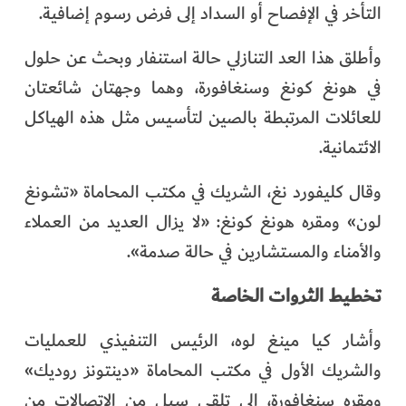
التأخر في الإفصاح أو السداد إلى فرض رسوم إضافية.
وأطلق هذا العد التنازلي حالة استنفار وبحث عن حلول
في هونغ كونغ وسنغافورة، وهما وجهتان شائعتان
للعائلات المرتبطة بالصين لتأسيس مثل هذه الهياكل
الائتمانية.
وقال كليفورد نغ، الشريك في مكتب المحاماة «تشونغ
لون» ومقره هونغ كونغ: «لا يزال العديد من العملاء
والأمناء والمستشارين في حالة صدمة».
تخطيط الثروات الخاصة
وأشار كيا مينغ لوه، الرئيس التنفيذي للعمليات
والشريك الأول في مكتب المحاماة «دينتونز روديك»
ومقره سنغافورة، إلى تلقي سيل من الاتصالات من