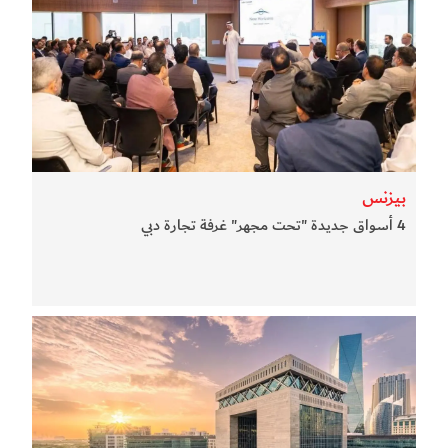
بيزنس
4 أسواق جديدة "تحت مجهر" غرفة تجارة دبي