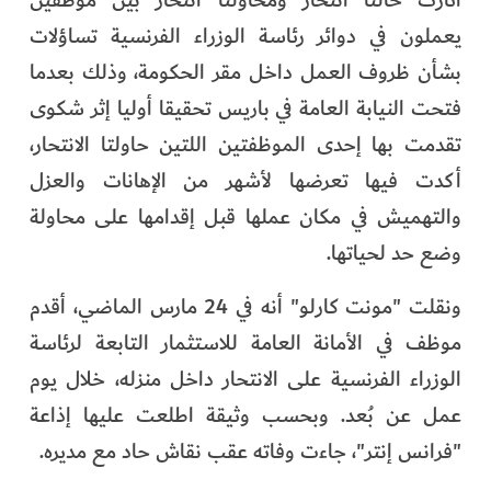
أثارت حالتا انتحار ومحاولتا انتحار بين موظفين
يعملون في دوائر رئاسة الوزراء الفرنسية تساؤلات
بشأن ظروف العمل داخل مقر الحكومة، وذلك بعدما
فتحت النيابة العامة في باريس تحقيقا أوليا إثر شكوى
تقدمت بها إحدى الموظفتين اللتين حاولتا الانتحار،
أكدت فيها تعرضها لأشهر من الإهانات والعزل
والتهميش في مكان عملها قبل إقدامها على محاولة
وضع حد لحياتها.
ونقلت "مونت كارلو" أنه في 24 مارس الماضي، أقدم
موظف في الأمانة العامة للاستثمار التابعة لرئاسة
الوزراء الفرنسية على الانتحار داخل منزله، خلال يوم
عمل عن بُعد. وبحسب وثيقة اطلعت عليها إذاعة
"فرانس إنتر"، جاءت وفاته عقب نقاش حاد مع مديره.