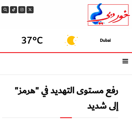
37°C
Dubai
الرئيسيــة
رفع مستوى التهديد في "هرمز"
أحدث الأخبار
إلى شديد
سوالف الدار
بيزنس