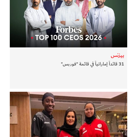
بيزنس
31 قائداً إماراتياً في قائمة "فوربس"