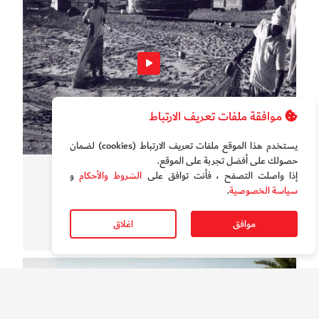
موافقة ملفات تعريف الارتباط
يستخدم هذا الموقع ملفات تعريف الارتباط (cookies) لضمان
حصولك على أفضل تجربة على الموقع‏.
وثائقيات الخور
إذا واصلت التصفح ، فأنت توافق على
الشروط والأحكام
و
سياسة الخصوصية
.
بالفيديو.. الحياة في دبي خلال الستينات
موافق
اغلاق