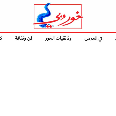
في المرمى
وثائقيات الخور
فن وثقافة
ك