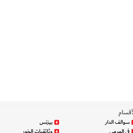
أقسام
سوالف الدار
بيزنس
في المرمى
وثائقيات الخور