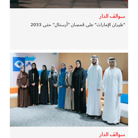
سوالف الدار
"طيران الإمارات" على قمصان "أرسنال" حتى 2033
سوالف الدار