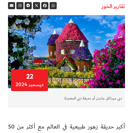
تقارير الخور
في المرمى
وثائقيات الخور
فن وثقافة
كوكب دبي
تقارير الخور
22
ديسمبر 2024
فيديو
دبي ميراكل جاردن أو حديقة دبي المعجزة
كل الأقسام
أبناء الديرة
أكبر حديقة زهور طبيعية في العالم مع أكثر من 50