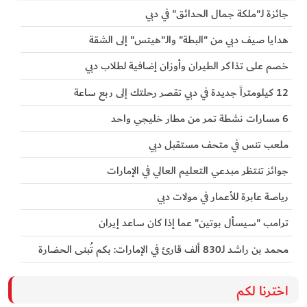
جائزة لـ"ملكة جمال الحدائق" في دبي
هدايا صيف دبي من "البطة" والـ"هيتس" إلى الشقة
خصم على تذاكر الطيران وأوزان إضافية لطلاب دبي
12 كيلومتراً جديدة في دبي تقصر رحلتك إلى ربع ساعة
6 مسارات نشطة تمر من مطار خليجي واحد
ملعب تنس في متحف مستقبل دبي
جوائز تنتظر مبدعي التعليم العالي في الإمارات
رياصة عابرة للأعمار في مولات دبي
ترامب "سيسأل بوتين" عما إذا كان ساعد إيران
محمد بن راشد لـ830 ألف قارئ في الإمارات: بكم تُبنى الحضارة
اخترنا لكم