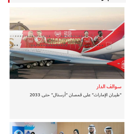
سوالف الدار
"طيران الإمارات" على قمصان "أرسنال" حتى 2033