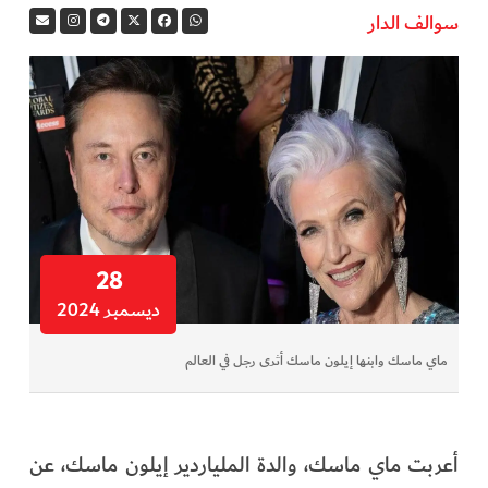
سوالف الدار
في المرمى
وثائقيات الخور
فن وثقافة
كوكب دبي
تقارير الخور
28
ديسمبر 2024
فيديو
ماي ماسك وابنها إيلون ماسك أثرى رجل في العالم
كل الأقسام
أبناء الديرة
أعربت ماي ماسك، والدة الملياردير إيلون ماسك، عن