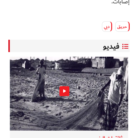
إصابات.
حريق
دبي
فيديو