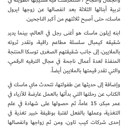
والجمال والنجاح"، استعرضت فيه مسيرتها الطويلة في
تربية أبنائها الثلاثة بعد انفصالها عن زوجها ايرول
ماسك، حتى أصبح ثلاثتهم من أكبر الناجحين.
ابنه إيلون ماسك هو أغنى رجل في العالم، بينما يدير
شقيقه كيمبال سلسلة مطاعم راقية، وتقدر ثروته
بالملايين، إلى جانب شقيقتهم الصغرى توسكا المنتجة
المنفذة لعدة أعمال ناجحة في مجال الترفيه الرقمي،
والتي تقدر قيمتها بالملايين أيضاً.
وإضافة إلى حديثها عن طفولتها، تتحدث ماي ماسك في
الكتاب عن رحلتها التي بدأتها بالعمل عارضة للأزياء في
عمر مبكر، 15 عاماً، ثم حصولها على شهادة في علم
التغذية، وعملها بالفعل لفترة بوظيفة خبير تغذية في
إحدى شركات كيب تاون، ومن ثم زواجها وانفصالها