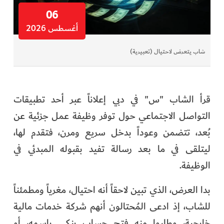
06
أغسطس 2026
شاب يتعرض لاحتيال (تعبيرية)
قرأ الشاب "س" في دبي إعلاناً عبر أحد تطبيقات
التواصل الاجتماعي حول توفر وظيفة عمل جزئية عن
بُعد، تتضمن وعوداً بدخل سريع ومرن، فتقدم لها،
ليتلقى في ما بعد رسالة تفيد بقبوله المبدئي في
الوظيفة.
بدا العرض، الذي تبين لاحقاً أنه احتيال، مغرياً ومطمئناً
للشاب، إذ ادعى المُحتالون أنهم شركة خدمات مالية
خارجية، وطلبوا منه فتح حساب بنكي باسمه، أو