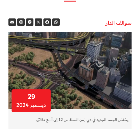
في المرمى
سوالف الدار
وثائقيات الخور
فن وثقافة
كوكب دبي
تقارير الخور
فيديو
29
ديسمبر 2024
كل الأقسام
يخفض الجسر الجديد في دبي زمن الرحلة من 12 إلى أربع دقائق
أبناء الديرة