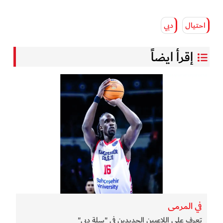
احتيال
دبي
إقرأ ايضاً
في المرمى
تعرف على اللاعبين الجديدين في "سلة دبي"