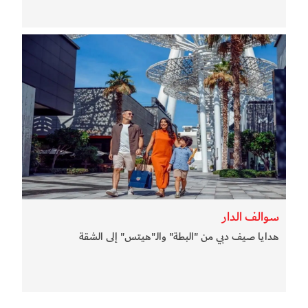
سوالف الدار
هدايا صيف دبي من "البطة" والـ"هيتس" إلى الشقة