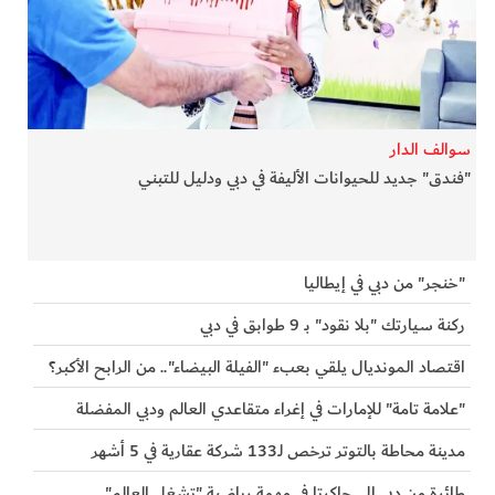
سوالف الدار
"فندق" جديد للحيوانات الأليفة في دبي ودليل للتبني
"خنجر" من دبي في إيطاليا
ركنة سيارتك "بلا نقود" بـ 9 طوابق في دبي
اقتصاد المونديال يلقي بعبء "الفيلة البيضاء".. من الرابح الأكبر؟
"علامة تامة" للإمارات في إغراء متقاعدي العالم ودبي المفضلة
مدينة محاطة بالتوتر ترخص لـ133 شركة عقارية في 5 أشهر
طائرة من دبي إلى جاكرتا في مهمة رياضية "تشغل العالم"