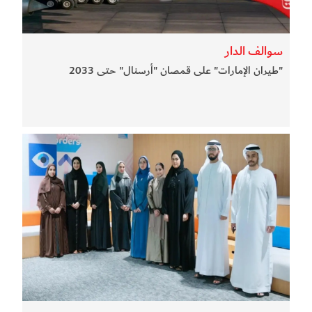
سوالف الدار
"طيران الإمارات" على قمصان "أرسنال" حتى 2033