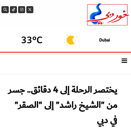
33°C
Dubai
الرئيسيــة
يختصر الرحلة إلى 4 دقائق.. جسر
أحدث الأخبار
من "الشيخ راشد" إلى "الصقر"
سوالف الدار
في دبي
بيزنس