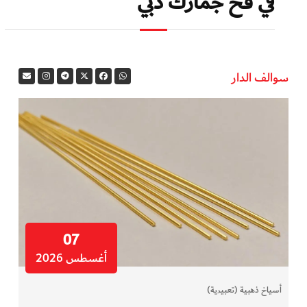
في فخ جمارك دبي
سوالف الدار
07
أغسطس 2026
أسياخ ذهبية (تعبيرية)