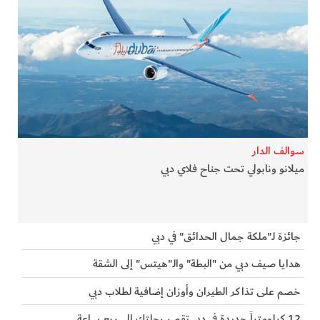
سوالف الدار
ميلانو ونابولي تحت جناح فلاي دبي
جائزة لـ"ملكة جمال الحدائق" في دبي
هدايا صيف دبي من "البطة" والـ"هيتس" إلى الشقة
خصم على تذاكر الطيران وأوزان إضافية لطلاب دبي
12 كيلومتراً جديدة في دبي تقصر رحلتك إلى ربع ساعة