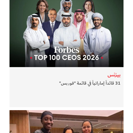
بيزنس
31 قائداً إماراتياً في قائمة "فوربس"