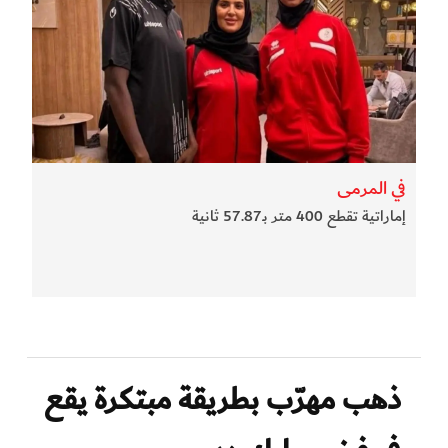
في المرمى
إماراتية تقطع 400 متر بـ57.87 ثانية
ذهب مهرّب بطريقة مبتكرة يقع