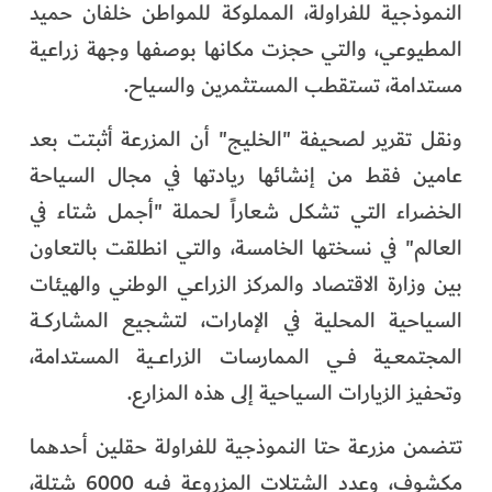
النموذجية للفراولة، المملوكة للمواطن خلفان حميد
الفرجان
المطيوعي، والتي حجزت مكانها بوصفها وجهة زراعية
تكنولوجيا
مستدامة، تستقطب المستثمرين والسياح.
من العالم
ونقل تقرير لصحيفة "الخليج" أن المزرعة أثبتت بعد
عامين فقط من إنشائها ريادتها في مجال السياحة
الأكثر قراءة
الخضراء التي تشكل شعاراً لحملة "أجمل شتاء في
العالم" في نسختها الخامسة، والتي انطلقت بالتعاون
بين وزارة الاقتصاد والمركز الزراعي الوطني والهيئات
السياحية المحلية في الإمارات، لتشجيع المشاركــة
المجتمعـية فــي الممارسات الزراعــية المستدامة،
وتحفيز الزيارات السياحية إلى هذه المزارع.
تتضمن مزرعة حتا النموذجية للفراولة حقلين أحدهما
مكشوف، وعدد الشتلات المزروعة فيه 6000 شتلة،