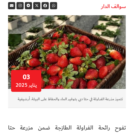
سوالف الدار
في المرمى
وثائقيات الخور
فن وثقافة
كوكب دبي
تقارير الخور
03
يناير 2025
فيديو
تتميز مزرعة الفراولة في حتا دبي بتوفير الماء والحفاظ على البيئة. أرشيفية
كل الأقسام
أبناء الديرة
تفوح رائحة الفراولة الطازجة ضمن مزرعة حتا