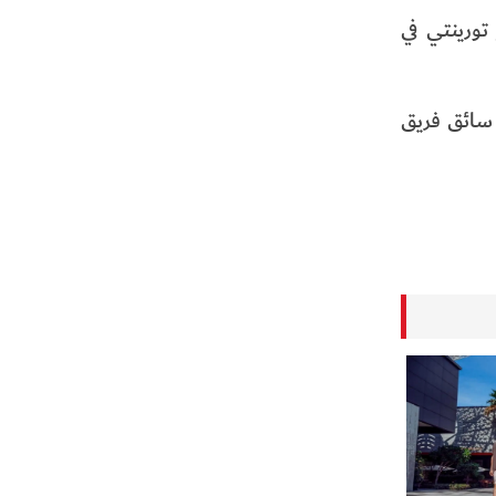
جح تورينتي في
القمزي سائق فريق