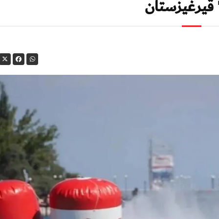
" قيرغيزستان