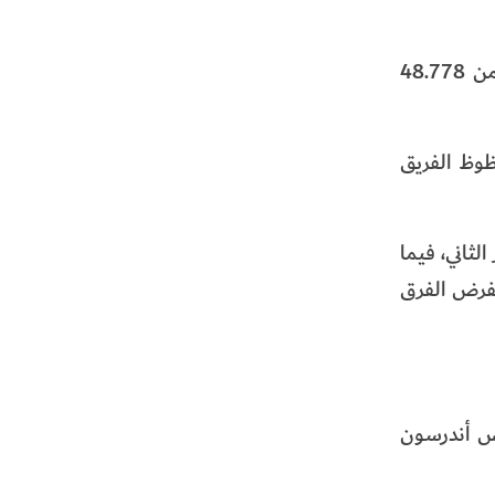
وحقق زورق أبوظبي 5 بقيادة جوناس أندرسون المركز الأول في سباق أفضل زمن (Qualifying)، مسجلاً أسرع لفة بزمن 48.778
ثانية، في أداء قوي يعزز حظوظ الفريق
ثاني، فيما
تفرض الفرق
اس أندرسون