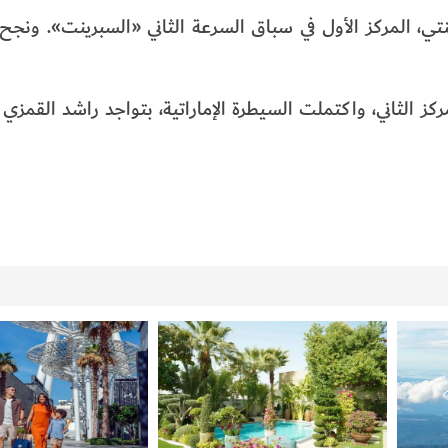
 السائق شون تورينتي، المركز الأول في سباق السرعة الثاني «السبرينت». ون
لى متن الفيكتوري رقم «3»، على المركز الثاني، واكتملت السيطرة الإماراتية، بتواجد راشد 