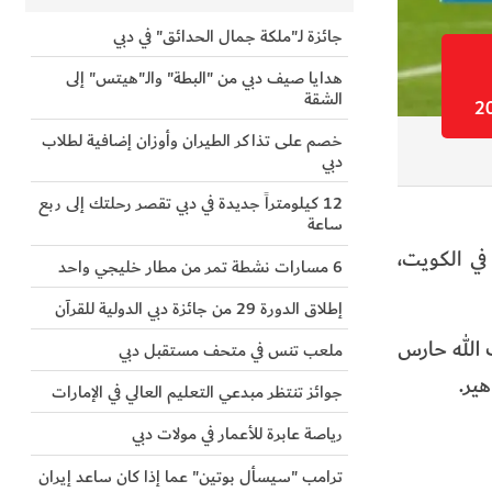
جائزة لـ"ملكة جمال الحدائق" في دبي
هدايا صيف دبي من "البطة" والـ"هيتس" إلى
الشقة
خصم على تذاكر الطيران وأوزان إضافية لطلاب
دبي
12 كيلومتراً جديدة في دبي تقصر رحلتك إلى ربع
ساعة
"خليجي26" والتي اختتمت اليوم في الكويت،
6 مسارات نشطة تمر من مطار خليجي واحد
إطلاق الدورة 29 من جائزة دبي الدولية للقرآن
 الله حارس
ملعب تنس في متحف مستقبل دبي
ير.
جوائز تنتظر مبدعي التعليم العالي في الإمارات
رياصة عابرة للأعمار في مولات دبي
ترامب "سيسأل بوتين" عما إذا كان ساعد إيران