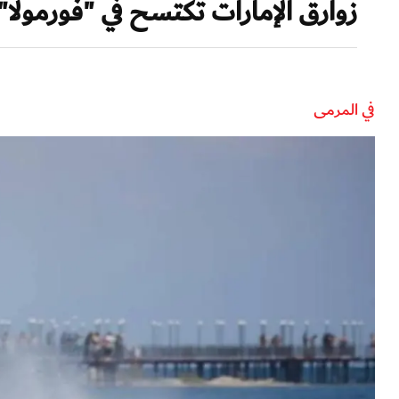
زوارق الإمارات تكتسح في "فورمولا
في المرمى