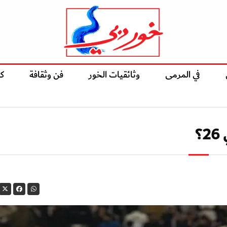
في المرمى
وثائقيات الخور
فن وثقافة
ك
؟