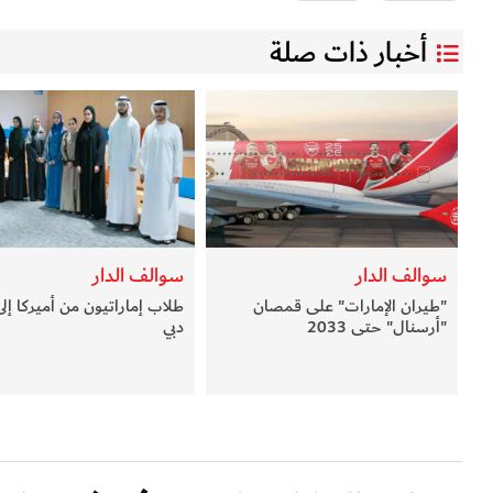
أخبار ذات صلة
سوالف الدار
سوالف الدار
"طيران الإمارات" على قمصان
طلاب إماراتيون من أميركا إلى
"أرسنال" حتى 2033
دبي