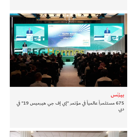
بيزنس
675 مستثمراً عالمياً في مؤتمر "إي إف جي هيرميس 19" في
دبي