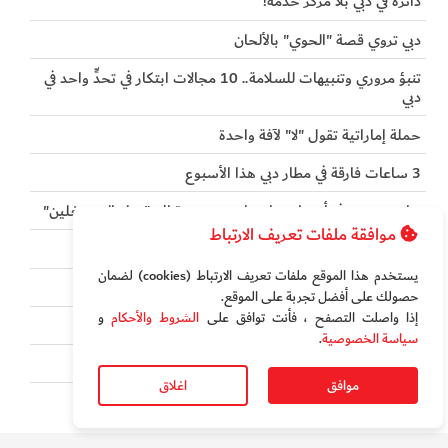
دائرة في دبي بلا مركز خدمة!
دبي تروي قصة "الحوي" بالألحان
تنبؤ مروري وتنبيهات للسلامة.. 10 مجالات ابتكار في تحدٍّ واحد في
دبي
حملة إماراتية تقول "لا" لآفة واحدة
3 ساعات فارقة في مطار دبي هذا الأسبوع
تراجع نسبي في أسعار مواد بناء دبي ودعوة إلى "عزل المستغلين"
موافقة ملفات تعريف الارتباط
أميركا تجبر أرباب العمل على طرد الموظفين المهاجرين
يستخدم هذا الموقع ملفات تعريف الارتباط (cookies) لضمان
31 قائداً إماراتياً في قائمة "فوربس"
حصولك على أفضل تجربة على الموقع‏.
إذا واصلت التصفح ، فأنت توافق على
الشروط والأحكام
و
ارتفاع أسعار مواد بناء في الإمارات وانخفاض أخرى
سياسة الخصوصية
.
مدير في بلدية دبي ينجز المعاملات في يوم واحد
موافق
اغلاق