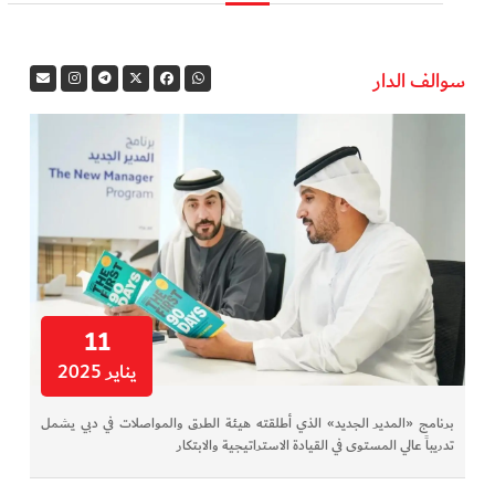
في المرمى
سوالف الدار
وثائقيات الخور
فن وثقافة
كوكب دبي
تقارير الخور
فيديو
11
يناير 2025
كل الأقسام
برنامج «المدير الجديد» الذي أطلقته هيئة الطرق والمواصلات في دبي يشمل
أبناء الديرة
تدريباً عالي المستوى في القيادة الاستراتيجية والابتكار