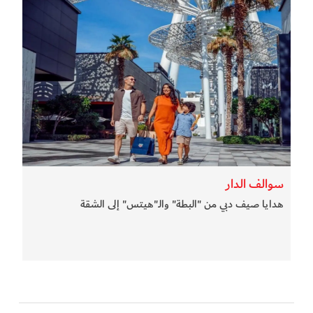
سوالف الدار
هدايا صيف دبي من "البطة" والـ"هيتس" إلى الشقة