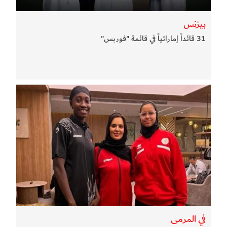
بيزنس
31 قائداً إماراتياً في قائمة "فوربس"
في المرمى