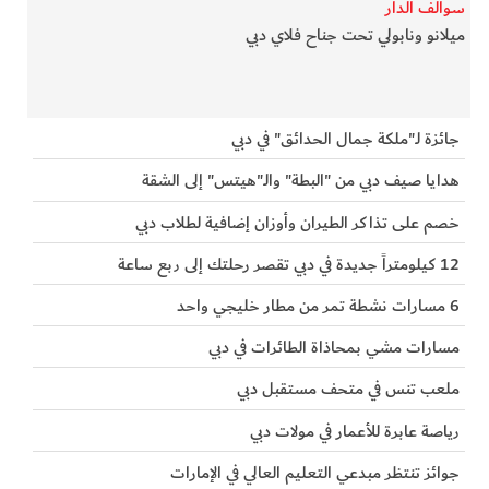
سوالف الدار
ميلانو ونابولي تحت جناح فلاي دبي
جائزة لـ"ملكة جمال الحدائق" في دبي
هدايا صيف دبي من "البطة" والـ"هيتس" إلى الشقة
خصم على تذاكر الطيران وأوزان إضافية لطلاب دبي
12 كيلومتراً جديدة في دبي تقصر رحلتك إلى ربع ساعة
6 مسارات نشطة تمر من مطار خليجي واحد
مسارات مشي بمحاذاة الطائرات في دبي
ملعب تنس في متحف مستقبل دبي
رياصة عابرة للأعمار في مولات دبي
جوائز تنتظر مبدعي التعليم العالي في الإمارات