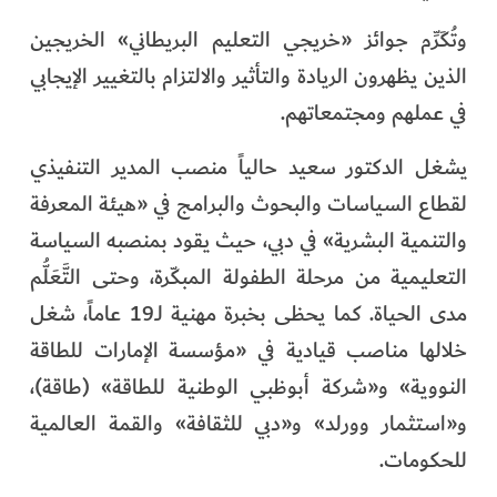
وتُكَرِّم جوائز «خريجي التعليم البريطاني» الخريجين
الذين يظهرون الريادة والتأثير والالتزام بالتغيير الإيجابي
في عملهم ومجتمعاتهم.
يشغل الدكتور سعيد حالياً منصب المدير التنفيذي
لقطاع السياسات والبحوث والبرامج في «هيئة المعرفة
والتنمية البشرية» في دبي، حيث يقود بمنصبه السياسة
التعليمية من مرحلة الطفولة المبكّرة، وحتى التَّعَلُّم
مدى الحياة. كما يحظى بخبرة مهنية لـ19 عاماً، شغل
خلالها مناصب قيادية في «مؤسسة الإمارات للطاقة
النووية» و«شركة أبوظبي الوطنية للطاقة» (طاقة)،
و«استثمار وورلد» و«دبي للثقافة» والقمة العالمية
للحكومات.