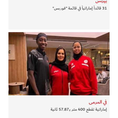
بيزنس
31 قائداً إماراتياً في قائمة "فوربس"
في المرمى
إماراتية تقطع 400 متر بـ57.87 ثانية