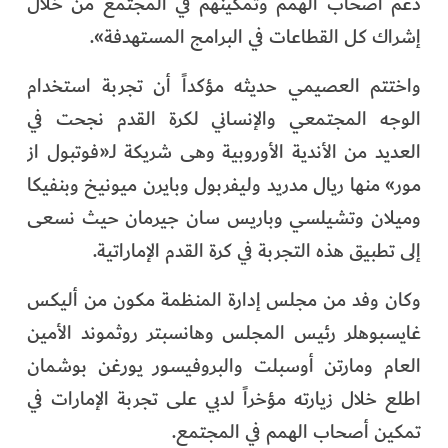
دعم أصحاب الهمم وتمكينهم في المجتمع من خلال
إشراك كل القطاعات في البرامج المستهدفة».
واختتم العصيمي حديثه مؤكداً أن تجربة استخدام
الوجه المجتمعي والإنساني لكرة القدم نجحت في
العديد من الأندية الأوروبية وهى شريكة لـ«فوتبول از
مور» منها ريال مدريد وليفربول وبايرن ميونيخ وبنفيكا
وميلان وتشيلسي وباريس سان جيرمان حيث نسعى
إلى تطبيق هذه التجربة في كرة القدم الإماراتية.
وكان وفد من مجلس إدارة المنظمة مكون من أليكس
غايسبوهلر رئيس المجلس وهانسبتر روثموند الأمين
العام ومارتن أوسبلت والبروفيسور يورغن بوشمان
اطلع خلال زيارته مؤخراً لدبي على تجربة الإمارات في
تمكين أصحاب الهمم في المجتمع.