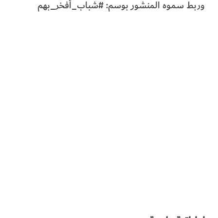
وربط سموه المنشور بوسم: #شباب_أفخر_بهم