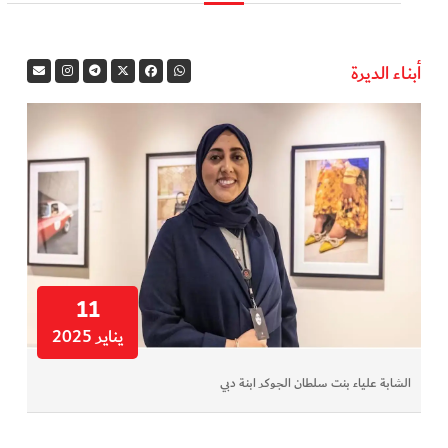
في المرمى
أبناء الديرة
وثائقيات الخور
فن وثقافة
كوكب دبي
تقارير الخور
فيديو
11
يناير 2025
كل الأقسام
الشابة علياء بنت سلطان الجوكر ابنة دبي
أبناء الديرة