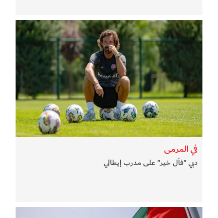
في المرمى
دبي "فأل خير" على مدرب إيطالي