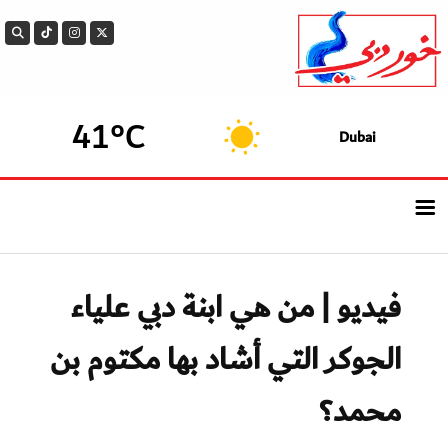
41°C
Dubai
الرئيسيــة
فيديو | من هي ابنة دبي علياء
أحدث الأخبار
الجوكر التي أشاد بها مكتوم بن
سوالف الدار
محمد؟
بيزنس