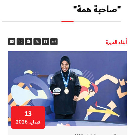
"صاحبة همة"
أبناء الديرة
13
فبراير 2026