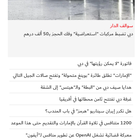
سوالف الدار
دبي تضبط مركبات "استعراضية" وفك الحجز بـ50 ألف درهم
فاتورة "لا يمكن رؤيتها" في دبي
"الإمارات" تطلق طائرة "بوينغ متحولة" وتفتح صالات الجيل التالي
هدايا صيف دبي من "البطة" والـ"هيتس" إلى الشقة
غرفة دبي تفتتح ثامن محطاتها في أفريقيا
هل تكرر إيران سيناريو "هرمز" في باب المندب؟
1200 متنافس في تلاوة القرآن بالإمارات والتقديم حتى هذا الموعد
معركة قضائية تشغل OpenAI عن تطوير منافس لـ"آيفون"