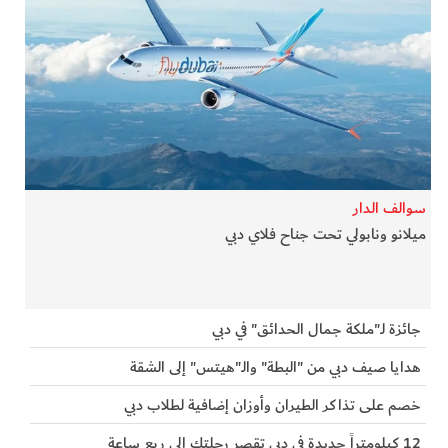
سوالف الدار
ميلانو ونابولي تحت جناح فلاي دبي
جائزة لـ"ملكة جمال الحدائق" في دبي
هدايا صيف دبي من "البطة" والـ"هيتس" إلى الشقة
خصم على تذاكر الطيران وأوزان إضافية لطلاب دبي
12 كيلومتراً جديدة في دبي تقصر رحلتك إلى ربع ساعة