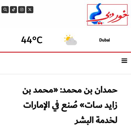
44°C
Dubai
الرئيسيــة
حمدان بن محمد: «محمد بن
أحدث الأخبار
زايد سات» صُنع في الإمارات
سوالف الدار
لخدمة البشر
بيزنس