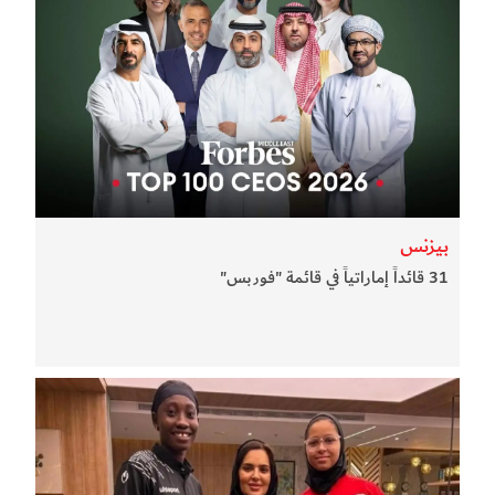
بيزنس
31 قائداً إماراتياً في قائمة "فوربس"