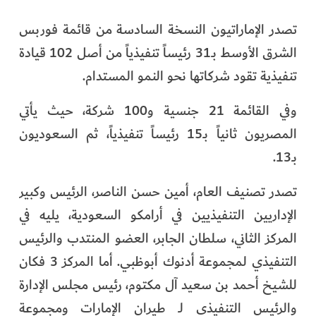
تصدر الإماراتيون النسخة السادسة من قائمة فوربس
الشرق الأوسط بـ31 رئيساً تنفيذياً من أصل 102 قيادة
تنفيذية تقود شركاتها نحو النمو المستدام.
وفي القائمة 21 جنسية و100 شركة، حيث يأتي
المصريون ثانياً بـ15 رئيساً تنفيذياً، ثم السعوديون
بـ13.
تصدر تصنيف العام، أمين حسن الناصر، الرئيس وكبير
الإداريين التنفيذيين في أرامكو السعودية، يليه في
المركز الثاني، سلطان الجابر، العضو المنتدب والرئيس
التنفيذي لمجموعة أدنوك أبوظبي. أما المركز 3 فكان
للشيخ أحمد بن سعيد آل مكتوم، رئيس مجلس الإدارة
والرئيس التنفيذي لـ طيران الإمارات ومجموعة