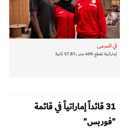
في المرمى
إماراتية تقطع 400 متر بـ57.87 ثانية
31 قائداً إماراتياً في قائمة
"فوربس"