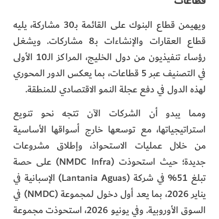
قطاعات
ويهيمن قطاع البنوك على القائمة بـ30 مشاركة، يليه
قطاع العقارات والإنشاءات بـ8 مشاركات. ويشغل
رؤساء تنفيذيون من دول الخليج، المراكز الـ10 الأولى
في التصنيف عبر 5 قطاعات، بما يعكس الدور المحوري
لهذه الدول في دفع عجلة النمو الاقتصادي للمنطقة.
ومما يبدو أن الشركات الآن تتجه نحو تنويع
استراتيجياتها، مع توسعها خارج أسواقها الأساسية
من خلال عمليات الاستحواذ، وإطلاق مشروعات
جديدة؛ حيث استحوذت (NMDC Infra) على حصة
تبلغ 51% في شركة (Lantania Aguas) الإسبانية في
يناير 2026، بما يعد أول دخول لمجموعة (NMDC) في
السوق الأوروبية. وفي يونيو 2026، استحوذت مجموعة