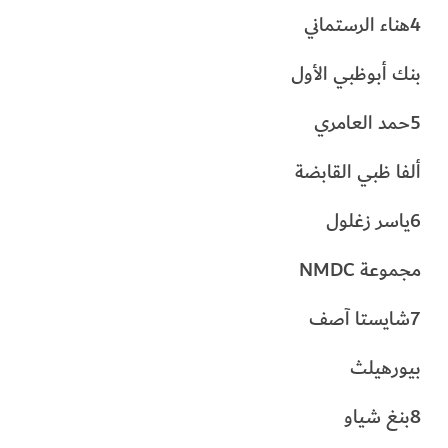
4هناء الرستماني
بنك أبوظبي الأول
5حمد العامري
ألفا ظبي القابضة
6ياسر زغلول
مجموعة NMDC
7شايستا آصف
بيورهيلث
8بنغ شياو