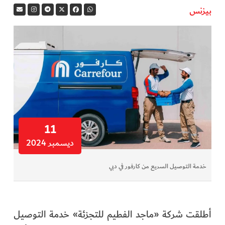
بيزنس
في المرمى
وثائقيات الخور
فن وثقافة
كوكب دبي
تقارير الخور
11
ديسمبر 2024
فيديو
خدمة التوصيل السريع من كارفور في دبي
كل الأقسام
أبناء الديرة
أطلقت شركة «ماجد الفطيم للتجزئة» خدمة التوصيل